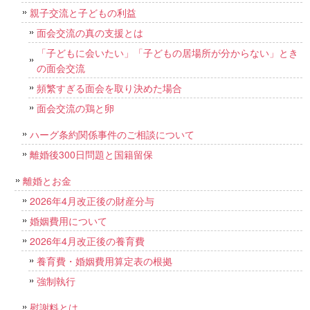
親子交流と子どもの利益
面会交流の真の支援とは
「子どもに会いたい」「子どもの居場所が分からない」とき
の面会交流
頻繁すぎる面会を取り決めた場合
面会交流の鶏と卵
ハーグ条約関係事件のご相談について
離婚後300日問題と国籍留保
離婚とお金
2026年4月改正後の財産分与
婚姻費用について
2026年4月改正後の養育費
養育費・婚姻費用算定表の根拠
強制執行
慰謝料とは